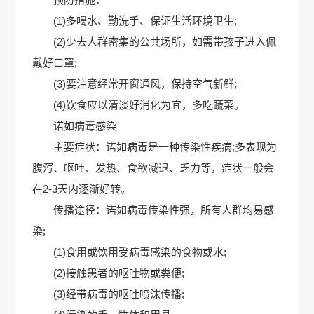
(1)多喝水、勤洗手、保证生活环境卫生;
(2)少去人群密集的公共场所，如需带孩子进入佩
戴好口罩;
(3)要注意经常开窗通风，保持空气新鲜;
(4)饮食应以清淡好消化为宜，多吃蔬菜。
诺如病毒感染
主要症状：诺如病毒是一种传染性疾病;多表现为
腹泻、呕吐、发热、食欲减退、乏力等，症状一般会
在2-3天内逐渐好转。
传播途径：诺如病毒传染性强，所有人群均易感
染;
(1)食用或饮用受病毒感染的食物或水;
(2)接触患者的呕吐物或粪便;
(3)经带病毒的呕吐喷沫传播;