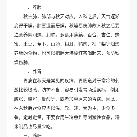
一、养肺
秋主肺，肺部与秋天对应，入秋之后，天气逐渐
变得干燥。肺喜湿而恶燥，秋燥易伤肺故入秋之后要
注意养阴润燥、润肺。多食用莲藕、百合、杏仁、蜂
蜜、土豆、萝卜、山药、银耳、鸭肉、柚子梨等润燥
养肺的食物，也可以把胖大海橘红茶喝起来，预防秋
燥伤肺。
二、养胃
胃病在秋天是常见的疾病，胃肠道对于寒冷的刺
激比较敏感，防护不当，容易引发胃肠道疾病，例如
腹胀、腹泻、反酸等，或者加重原来的胃病。因此，
在入秋后饮食应当以温、软、淡、素为主，少食多
餐，定时定量，不要食用生冷煎炸等刺激性食品，糯
米制品也尽量少吃。
三、养肝