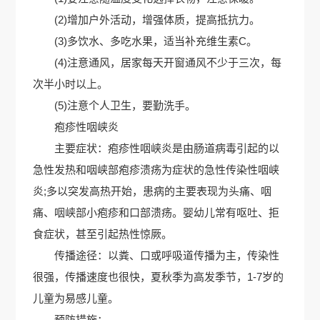
(2)增加户外活动，增强体质，提高抵抗力。
(3)多饮水、多吃水果，适当补充维生素C。
(4)注意通风，居家每天开窗通风不少于三次，每
次半小时以上。
(5)注意个人卫生，要勤洗手。
疱疹性咽峡炎
主要症状：疱疹性咽峡炎是由肠道病毒引起的以
急性发热和咽峡部疱疹溃疡为症状的急性传染性咽峡
炎;多以突发高热开始，患病的主要表现为头痛、咽
痛、咽峡部小疱疹和口部溃疡。婴幼儿常有呕吐、拒
食症状，甚至引起热性惊厥。
传播途径：以粪、口或呼吸道传播为主，传染性
很强，传播速度也很快，夏秋季为高发季节，1-7岁的
儿童为易感儿童。
预防措施：