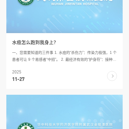
水痘怎么跑到我身上？
一、您需要知道的三件事 1. 水痘的“杀伤力”：传染力极强，1 个
患者可让 9 个易感者“中招”。 2. 最经济有效的“护身符”：接种 2
剂水痘疫苗，保护率>95%。 3. 大多数患者可自愈，但抓破一
2025
颗疱，可能留下终生疤痕，甚至引发脑炎、肺炎。 二、水痘是
11-27
怎么跑到我身上的? • 传播途径：患者说话、咳嗽的飞沫;破溃的
疱疹液;被病毒污染的玩具、门把手。 • 潜伏期：10–21 天(平均
14 天)，在出疹前 1–2 天到全部结痂都有传染性。 • 谁最容易被
“盯上”?没打过疫苗、没得过水痘的任何人;成人症状往往比儿童
更重。 三、如何判断“我娃是不是