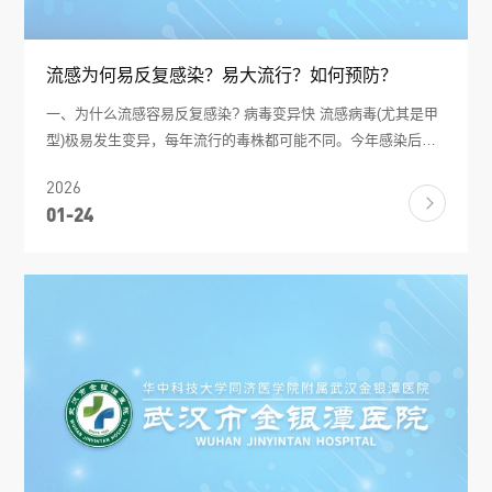
流感为何易反复感染？易大流行？如何预防？
一、为什么流感容易反复感染? 病毒变异快 流感病毒(尤其是甲
型)极易发生变异，每年流行的毒株都可能不同。今年感染后产
生的免疫力，对明年的新毒株可能完全无效。 免疫力不持久 流
2026
感免疫一般只能维持6个月至1年，之后抗体水平下降，就可能
01-24
再次感染。 多型多亚型 流感病毒有甲、乙、丙、丁四型，甲型
又分多种亚型(如H1N1、H3N2等)，感染一种不代表对其他类型
有免疫力。 --- 二、为什么流感容易大流行? 传染性强 患者咳
嗽、打喷嚏时，病毒通过飞沫传播，一个患者可传染多人。 潜
伏期短 1-4天即可发病，感染者还没察觉就已传播。