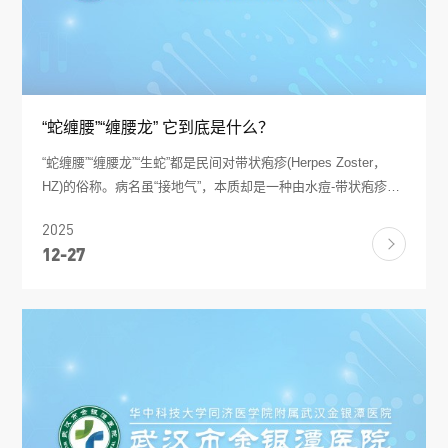
“蛇缠腰”“缠腰龙” 它到底是什么？
“蛇缠腰”“缠腰龙”“生蛇”都是民间对带状疱疹(Herpes Zoster，
HZ)的俗称。病名虽“接地气”，本质却是一种由水痘-带状疱疹病
毒(VZV)再激活引起的急性感染性皮肤病。 一、病毒从哪来? 几
2025
乎所有 50 岁以上成人体内都潜伏着 VZV——它来自我们小时
12-27
候得过的水痘(或隐性感染)。水痘痊愈后，病毒并未被清除，而
是“躲”在脊髓后根神经节或颅神经节里“沉睡”。 二、为什么突然
“苏醒”? 只要机体细胞免疫出现“漏洞”，病毒就可能再次复制并
沿着感觉神经“爬”到皮肤，引起单侧、带状排列的簇集性水疱和
剧烈神经痛。常见诱因包括： 1. 年龄≥50 岁(最强危险因素，发