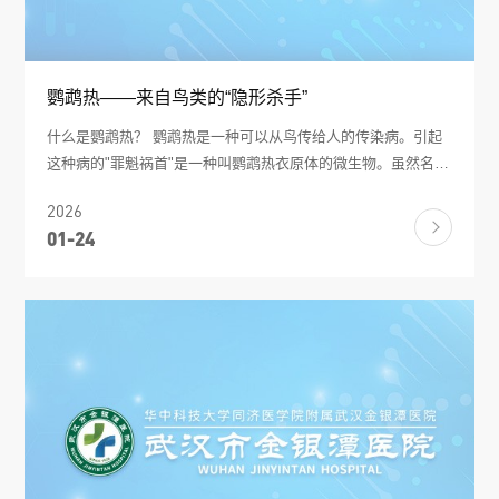
鹦鹉热——来自鸟类的“隐形杀手”
什么是鹦鹉热？ 鹦鹉热是一种可以从鸟传给人的传染病。引起
这种病的"罪魁祸首"是一种叫鹦鹉热衣原体的微生物。虽然名字
里有"鹦鹉"两个字，但其实很多鸟类都能携带这种病原体，不只
2026
是鹦鹉。 这种微生物很特别——它必须生活在动物或人的细胞
01-24
里才能存活，所以普通的青霉素、头孢类抗生素对它根本没
用，得用专门的抗生素才能治好。 这种病从哪儿来？哪些鸟会
携带病原体？ 常见类型 具体例子 观赏鸟 鹦鹉、八哥、画眉、
金丝雀、相思鸟 家禽 鸽子、鸡、鸭、鹅、火鸡 野生