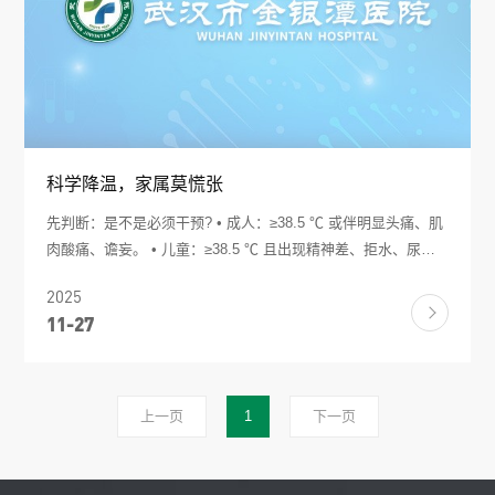
科学降温，家属莫慌张
先判断：是不是必须干预? • 成人：≥38.5 ℃ 或伴明显头痛、肌
肉酸痛、谵妄。 • 儿童：≥38.5 ℃ 且出现精神差、拒水、尿量
减少。 科学降温三步法 (一)环境降温——零成本、零风险 1. 室
2025
温：22–24 ℃，湿度50%–60%，每日开窗通风2次，每次≥30
11-27
min。 2. 松解衣物：换宽松纯棉病号服，忌“厚被子+塑料薄膜”
保温包。 3. 体位：意识清楚者半卧位30°，利于呼吸和散热;昏
迷者侧卧防误吸。 (二)物理降温——首选，30 min复测 1. 温水
擦浴(A级证据)：32–34 ℃温水擦拭大血管走行区(颈侧、腋窝、
上一页
1
下一页
腹股沟、腘