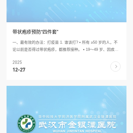
带状疱疹预防“四件套”
一、最有效的办法：打疫苗 1. 谁该打? • 所有 ≥50 岁的人，不
论以前是否得过带状疱疹，都推荐接种。 • 19～49 岁、因疾病
或药物即将/已经处于免疫抑制状态的人(如器官移植、肿瘤化
2025
疗、大剂量激素等)也建议接种。 2. 打哪种? 国内目前主要使用
12-27
“重组带状疱疹疫苗(RZV，商品名 Shingrix)”，全程 2 针，间隔
2～6 个月，保护效力 >90%，模型推算保护时间可达 20 年。
3. 注意事项 • 急性发热、慢性病急性发作期应暂缓，等病情稳
定后再打。 •